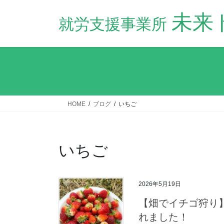
コ
ナ
未来
ン
ビ
テ
ゲ
ン
ー
ツ
シ
へ
ョ
ス
ン
キ
に
ッ
移
HOME
ブログ
いちご
プ
動
いちご
2026年5月19日
【畑でイチゴ狩り
れました！