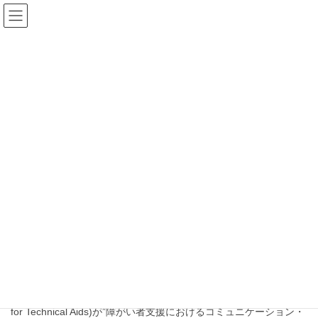
コ
ナ
未来ドア｜未来シェ
ン
ビ
テ
ゲ
ア
ン
ー
ツ
シ
へ
ョ
ブログ
ス
ン
キ
に
ッ
移
HOME
ブログ
ロボット活用
プ
動
ロボット活用
2024年8月8日
活動
障がい者自立支援機器 地域交流会
に参加します！
地域交流会への参加 この度、テクノエイド協会(the Association
for Technical Aids)が”障がい者支援におけるコミュニケーション・