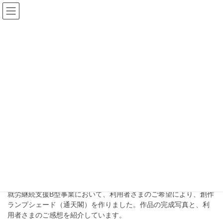
コ
ナ
未来ドア｜未来シェ
ン
ビ
テ
ゲ
ア
ン
ー
ツ
シ
へ
ョ
ブログ
ス
ン
キ
に
ッ
移
HOME
ブログ
創作
プ
動
創作
2020年9月11日
活動
通天閣型ランプシェード
就労継続支援B型事業において、利用者さまのご希望により、創作
ランプシェード（通天閣）を作りました。作品の完成写真と、利
用者さまのご感想を紹介しています。