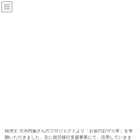
コ
ナ
未来ドア｜未来シェ
ン
ビ
テ
ゲ
ア
ン
ー
ツ
シ
へ
ョ
ブログ
ス
ン
キ
に
ッ
移
HOME
ブログ
書籍
プ
動
書籍
2022年2月14日
活動
【感謝】「お金のお守り本」を寄
贈いただきました！
税理士 大河内薫さんのプロジェクトより「お金のお守り本」を寄
贈いただきました。主に就労移行支援事業にて、活用していきま