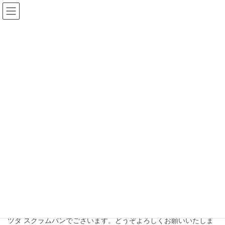
コ
ナ
未来ドア｜未来シェ
ン
ビ
テ
ゲ
ア
ン
ー
ツ
シ
へ
ョ
ブログ
ス
ン
キ
に
ッ
移
HOME
ブログ
納品・受領
プ
動
納品・受領
2025年3月21日
未来ドア 紹介
マツダ スクラムバンを納車しまし
た！
皆様、初めまして！このたび仲間入りさせていただきました、マ
ツダ スクラムバンでございます。どうぞよろしくお願いいたしま