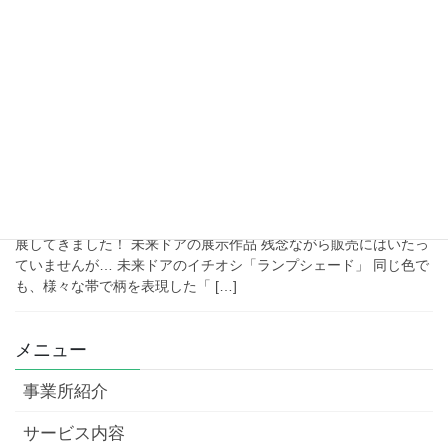
た！未来ドアからは、主に手芸品を展示および販売しました。 各
内容へのリンクです
お好きなところから、ご覧ください♪ 会場
の様子 ひろめ市場のすぐ隣から、会 […]
2021年11月22日
活動
第22回 高知県障害者作品展に展示
してきました！
2021年11月20日(土)、帯屋町アーケードにて、障害者作品展に出
展してきました！ 未来ドアの展示作品 残念ながら販売にはいたっ
ていませんが… 未来ドアのイチオシ「ランプシェード」 同じ色で
も、様々な帯で柄を表現した「 […]
メニュー
事業所紹介
サービス内容