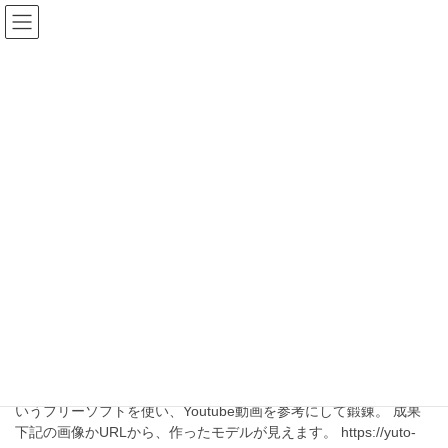
コ
ナ
未来ドア｜未来シェ
ン
ビ
テ
ゲ
ア
ン
ー
ツ
シ
へ
ョ
ブログ
ス
ン
キ
に
ッ
移
HOME
ブログ
3D
プ
動
3D
2023年8月3日
活動
3Dモデリングに挑戦中
現在、１名の利用者さんが3Dモデルを作っています。 Blenderと
いうフリーソフトを使い、Youtube動画を参考にして鍛錬。 成果
下記の画像かURLから、作ったモデルが見えます。 https://yuto-