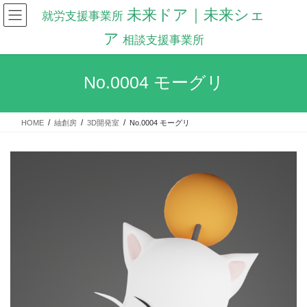
コ
ナ
未来ドア｜未来シェ
ン
ビ
テ
ゲ
ア
ン
ー
ツ
シ
へ
ョ
No.0004 モーグリ
ス
ン
キ
に
ッ
移
HOME
紬創房
3D開発室
No.0004 モーグリ
プ
動