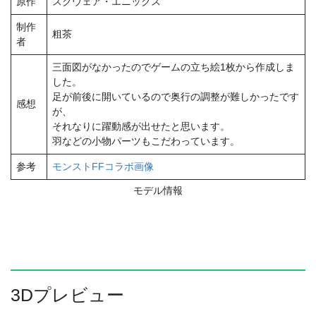
原作
スクウェア・エニックス
制作
粗茶
者
三面図がなかったのでゲームの立ち絵1枚から作成しま
した。
足が前後に開いているので奥行の調整が難しかったです
感想
が、
それなりに躍動感が出せたと思います。
羽などの小物パーツもこだわっています。
参考
モンストFFコラボ画像
モデル情報
3Dプレビュー