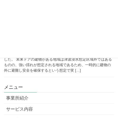
難訓練」という新しい試みにチャレンジしてみました！ 突然の警
報にドキッ！ 午後1時10分、いつも通り […]
2023年11月29日
安全・衛生
地震に備えて防災訓練を行いまし
た
11月22日（水）の午後1時から、地震を想定した防災訓練を行いま
した。 未来ドアの建物がある地域は津波浸水想定区域外ではある
ものの、強い揺れが想定される地域であるため、一時的に建物の
外に避難し安全を確保するという想定で実 […]
メニュー
事業所紹介
サービス内容