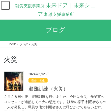
コ
ナ
未来ドア｜未来シェ
ン
ビ
テ
ゲ
ア
ン
ー
ツ
シ
へ
ョ
ブログ
ス
ン
キ
に
ッ
移
HOME
ブログ
火災
プ
動
火災
2024年2月28日
安全・衛生
避難訓練（火災）
２月２８日午後、避難訓練を行いました。今回は火災、作業室の
コンセントが過熱して出火の想定です。 訓練の様子 利用者さんの
一人が発見し、職員や他の利用者さんに呼びかけてもらいます。