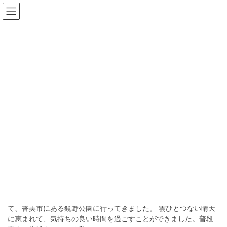
コ
ナ
未来ドア｜未来シェ
ン
ビ
テ
ゲ
ア
ン
ー
ツ
シ
へ
ョ
ブログ
ス
ン
キ
に
ッ
移
HOME
ブログ
紅葉
プ
動
紅葉
2023年11月20日
利用者ブログ
秋の遠足に行ってきました！
11月2日（木）に、未来ドアでは久しぶりとなる外出イベントとし
て、香美市にある鏡野公園に行ってきました。 雲ひとつない晴天
に恵まれて、気持ちの良い時間を過ごすことができました。普段